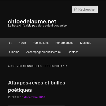
Aller
Aller
au
au
Rech
contenu
contenu
principal
secondaire
chloedelaume.net
Le hasard n'existe pas alors autant s'organiser
Menu
( ;
News
Publications
Performances
Musique
principal
Cinéma
Accompagnement littéraire
Contact
ARCHIVES MENSUELLES :
DÉCEMBRE 2018
Attrapes-rêves et bulles
poétiques
Publié le
10 décembre 2018