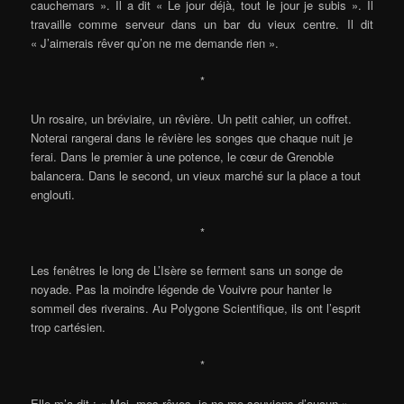
cauchemars ». Il a dit « Le jour déjà, tout le jour je subis ». Il
travaille comme serveur dans un bar du vieux centre. Il dit
« J’aimerais rêver qu’on ne me demande rien ».
*
Un rosaire, un bréviaire, un rêvière. Un petit cahier, un coffret.
Noterai rangerai dans le rêvière les songes que chaque nuit je
ferai. Dans le premier à une potence, le cœur de Grenoble
balancera. Dans le second, un vieux marché sur la place a tout
englouti.
*
Les fenêtres le long de L’Isère se ferment sans un songe de
noyade. Pas la moindre légende de Vouivre pour hanter le
sommeil des riverains. Au Polygone Scientifique, ils ont l’esprit
trop cartésien.
*
Elle m’a dit : « Moi, mes rêves, je ne me souviens d’aucun ».