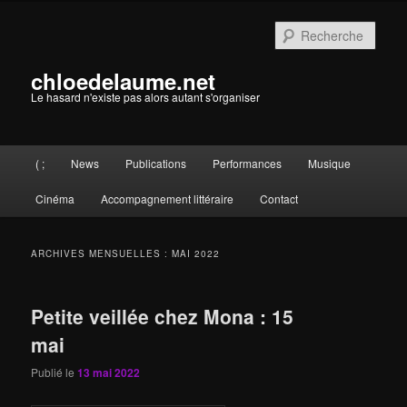
Aller
Aller
au
au
Rech
contenu
contenu
principal
secondaire
chloedelaume.net
Le hasard n'existe pas alors autant s'organiser
Menu
( ;
News
Publications
Performances
Musique
principal
Cinéma
Accompagnement littéraire
Contact
ARCHIVES MENSUELLES :
MAI 2022
Petite veillée chez Mona : 15
mai
Publié le
13 mai 2022