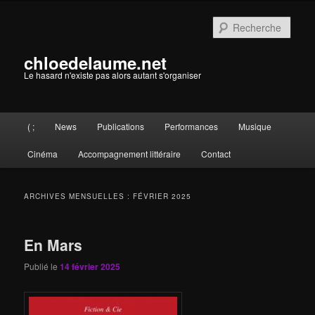
Aller
Aller
au
au
Rech
contenu
contenu
principal
secondaire
chloedelaume.net
Le hasard n'existe pas alors autant s'organiser
Menu
( ;
News
Publications
Performances
Musique
principal
Cinéma
Accompagnement littéraire
Contact
ARCHIVES MENSUELLES :
FÉVRIER 2025
En Mars
Publié le
14 février 2025