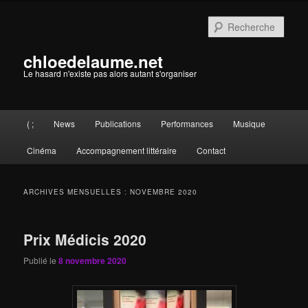
Aller
Aller
au
au
Rech
contenu
contenu
principal
secondaire
chloedelaume.net
Le hasard n'existe pas alors autant s'organiser
Menu
( ;
News
Publications
Performances
Musique
principal
Cinéma
Accompagnement littéraire
Contact
ARCHIVES MENSUELLES :
NOVEMBRE 2020
Prix Médicis 2020
Publié le
8 novembre 2020