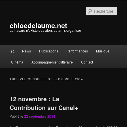
Aller
Aller
au
au
Rech
contenu
contenu
principal
secondaire
chloedelaume.net
Le hasard n'existe pas alors autant s'organiser
Menu
( ;
News
Publications
Performances
Musique
principal
Cinéma
Accompagnement littéraire
Contact
ARCHIVES MENSUELLES :
SEPTEMBRE 2014
12 novembre : La
Contribution sur Canal+
Publié le
22 septembre 2014