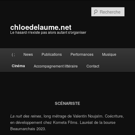
Aller
au
Rech
contenu
principal
chloedelaume.net
Le hasard n'existe pas alors autant s'organiser
Menu
( ;
News
Publications
Performances
Musique
principal
Cinéma
Accompagnement littéraire
Contact
SCÉNARISTE
La nuit des reines
, long métrage de Valentin Noujaïm. Coécriture,
en développement chez Kometa Films. Lauréat de la bourse
Beaumarchais 2023.