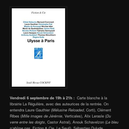
Vendredi 6 septembre de 19h à 21h :
Carte blanche à la
librairie
La Régulière, avec des auteurices de la
rentrée. On
entendra
Laure Gauthier
(
Mélusine Reloaded
, Corti),
Clément
Ribes
(
Mille images de Jérémie
, Verticales), Alix Lerasle (
Du
verre entre les doigts
, Castor Astral),
Anouk Schavelzon
(
Le bleu
n’abîme pas
, Fiction & Cie, Le Seuil), Sébastien Dulude