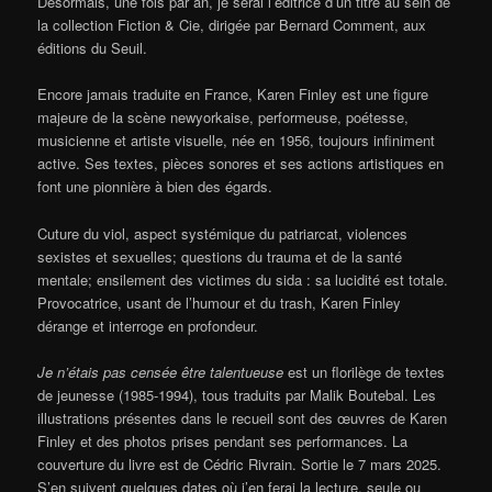
Désormais, une fois par an, je serai l’éditrice d’un titre au sein de
la collection Fiction & Cie, dirigée par Bernard Comment, aux
éditions du Seuil.
Encore jamais traduite en France, Karen Finley est une figure
majeure de la scène newyorkaise, performeuse, poétesse,
musicienne et artiste visuelle, née en 1956, toujours infiniment
active. Ses textes, pièces sonores et ses actions artistiques en
font une pionnière à bien des égards.
Cuture du viol, aspect systémique du patriarcat, violences
sexistes et sexuelles; questions du trauma et de la santé
mentale; ensilement des victimes du sida : sa lucidité est totale.
Provocatrice, usant de l’humour et du trash, Karen Finley
dérange et interroge en profondeur.
Je n’étais pas censée être talentueuse
est un florilège de textes
de jeunesse (1985-1994), tous traduits par Malik Boutebal. Les
illustrations présentes dans le recueil sont des œuvres de Karen
Finley et des photos prises pendant ses performances. La
couverture du livre est de Cédric Rivrain. Sortie le 7 mars 2025.
S’en suivent quelques dates où j’en ferai la lecture, seule ou