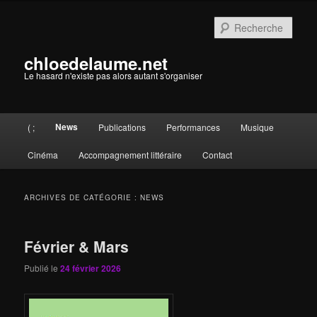
Aller
Aller
au
au
Rech
contenu
contenu
principal
secondaire
chloedelaume.net
Le hasard n'existe pas alors autant s'organiser
Menu
News
( ;
Publications
Performances
Musique
principal
Cinéma
Accompagnement littéraire
Contact
ARCHIVES DE CATÉGORIE :
NEWS
Février & Mars
Publié le
24 février 2026