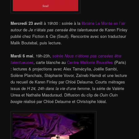
Mercredi 23 avril
à 19h30 : soirée à la
librairie Le Monte en l’air
autour de
Je n’étais pas censée être talentueuse
de Karen Finley
publié chez Fiction & Cie (Seuil). Rencontre avec son traducteur
Malik Boutebal, puis lecture.
Mardi 6 mai
, 19h-23h,
soirée
Nous n’étions pas censées être
talentueuses
, carte blanche au
Centre Wallonie Bruxelles
(Paris)
: lectures & projections avec Alex Tamécylia, Joëlle Sambi,
Solène Planchais, Stéphanie Vovor, Zaïneb Hamdi et une lecture
du recueil de Karen Finley par Chloé Delaume. Courts métrages
issus de
H 24, 24h dans la vie d’une femme
, la série de Valérie
Urrea et Nathalie Masduraud. Diffusion du clip de
Ouin Ouin
boogie
réalisé par Chloé Delaume et Christophe Idéal.