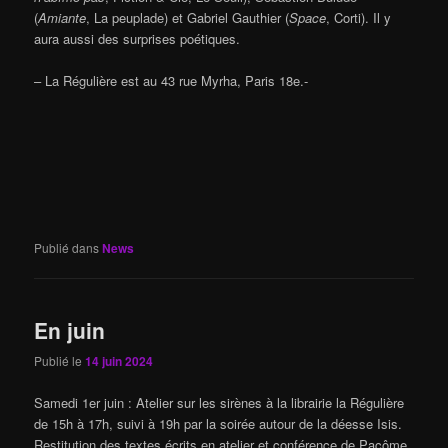
(
Amiante
, La peuplade) et Gabriel Gauthier (
Space
, Corti). Il y
aura aussi des surprises poétiques.
– La Régulière est au 43 rue Myrha, Paris 18e.-
Publié dans
News
En juin
Publié le
14 juin 2024
Samedi 1er juin : Atelier sur les sirènes à la librairie la Régulière
de 15h à 17h, suivi à 19h par la soirée autour de la déesse Isis.
Restitution des textes écrits en atelier et conférence de Pacôme