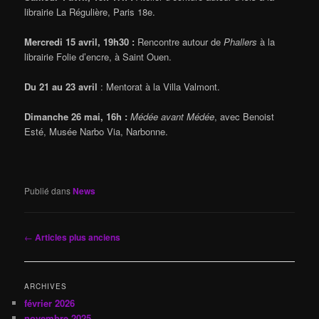
librairie La Régulière, Paris 18e.
Mercredi 15 avril, 19h30 :
Rencontre autour de
Phallers
à la
librairie Folie d’encre, à Saint Ouen.
Du 21 au 23 avril
: Mentorat à la Villa Valmont.
Dimanche 26 mai, 16h :
Médée avant Médée
, avec Benoist
Esté, Musée Narbo Via, Narbonne.
Publié dans
News
Navigation
←
Articles plus anciens
des
articles
ARCHIVES
février 2026
novembre 2025