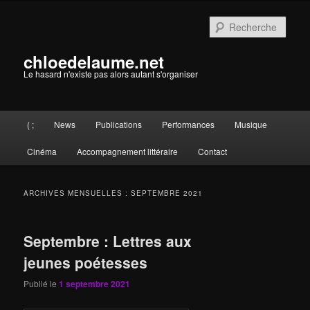
Aller
Aller
au
au
Rech
contenu
contenu
principal
secondaire
chloedelaume.net
Le hasard n'existe pas alors autant s'organiser
Menu
( ;
News
Publications
Performances
Musique
principal
Cinéma
Accompagnement littéraire
Contact
ARCHIVES MENSUELLES :
SEPTEMBRE 2021
Septembre : Lettres aux
jeunes poétesses
Publié le
1 septembre 2021