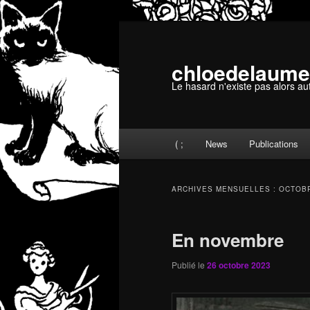
Aller
Aller
au
au
contenu
contenu
chloedelaume
principal
secondaire
Le hasard n'existe pas alors au
Menu
( ;
News
Publications
principal
ARCHIVES MENSUELLES :
OCTOBR
En novembre
Publié le
26 octobre 2023