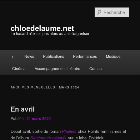
Aller
Aller
au
au
Rech
contenu
contenu
principal
secondaire
chloedelaume.net
Le hasard n'existe pas alors autant s'organiser
Menu
( ;
News
Publications
Performances
Musique
principal
Cinéma
Accompagnement littéraire
Contact
ARCHIVES MENSUELLES :
MARS 2024
En avril
Publié le
21 mars 2024
Début avril, sortie du roman
Phallers
chez Points féminismes et
de l’album
Sentiments négatifs
sur le label Dokidoki.