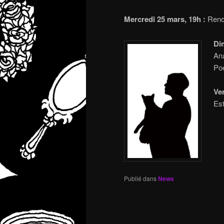
Mercredi 25 mars, 19h :
Renco
Di
Ana
Po
Ve
Est
Publié dans
News