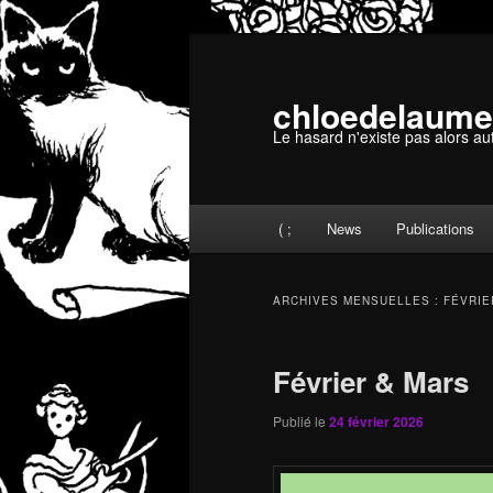
Aller
Aller
au
au
contenu
contenu
chloedelaume
principal
secondaire
Le hasard n'existe pas alors au
Menu
( ;
News
Publications
principal
ARCHIVES MENSUELLES :
FÉVRIE
Février & Mars
Publié le
24 février 2026