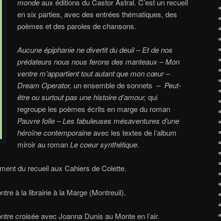
monde
aux éditions du Castor Astral. C’est un recueil
en six parties, avec des entrées thématiques, des
poèmes et des paroles de chansons.
Aucune épiphanie ne divertit du deuil
–
Et de nos
prédateurs nous nous ferons des manteaux
–
Mon
ventre m’appartient tout autant que mon cœur –
Dream Operator,
un ensemble de sonnets –
Peut-
être ou surtout pas une histoire d’amour,
qui
regroupe les poèmes écrits en marge du roman
Pauvre folle
–
Les fabuleuses mésaventures d’une
héroïne contemporaine
avec les textes de l’album
miroir au roman
Le coeur synthétique
.
ent du recueil aux Cahiers de Colette.
re à la librairie à la Marge (Montreuil).
tre croisée avec Joanna Dunis au Monte en l’air.