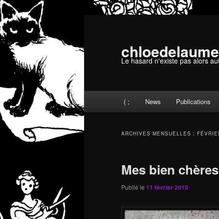
Aller
Aller
au
au
contenu
contenu
chloedelaume
principal
secondaire
Le hasard n'existe pas alors au
Menu
( ;
News
Publications
principal
ARCHIVES MENSUELLES :
FÉVRIE
Mes bien chères
Publié le
11 février 2019