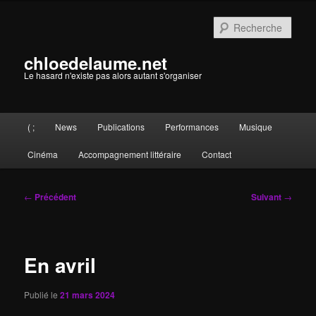
Aller
au
Rech
contenu
principal
chloedelaume.net
Le hasard n'existe pas alors autant s'organiser
Menu
( ;
News
Publications
Performances
Musique
principal
Cinéma
Accompagnement littéraire
Contact
Navigation
←
Précédent
Suivant
→
des
articles
En avril
Publié le
21 mars 2024