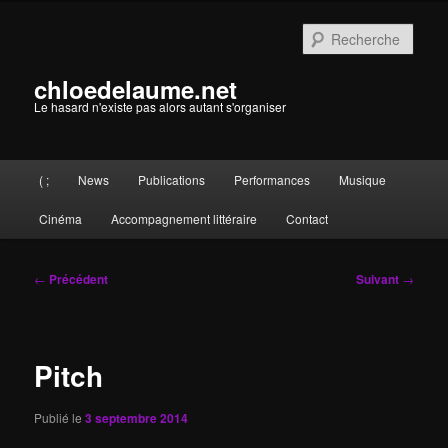
Aller
au
Rech
contenu
principal
chloedelaume.net
Le hasard n'existe pas alors autant s'organiser
Menu
( ;
News
Publications
Performances
Musique
principal
Cinéma
Accompagnement littéraire
Contact
Navigation
←
Précédent
Suivant
→
des
articles
Pitch
Publié le
3 septembre 2014