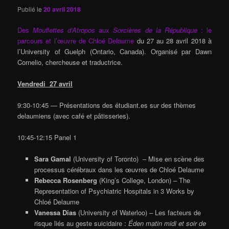
Publié le
20 avril 2018
Des
Mouflettes d’Atropos
aux
Sorcières de la République
: le
parcours et l’œuvre de Chloé Delaume
du 27 au 28 avril 2018 à
l’University of Guelph (Ontario, Canada). Organisé par Dawn
Cornelio, chercheuse et traductrice.
Vendredi 27 avril
9:30-10:45 — Présentations des étudiant.es sur des thèmes
delaumiens (avec café et pâtisseries).
10:45-12:15 Panel 1
Sara Gamal
(University of Toronto) – Mise en scène des
processus cérébraux dans les œuvres de Chloé Delaume
Rebecca Rosenberg
(King’s College, London) – The
Representation of Psychiatric Hospitals in 3 Works by
Chloé Delaume
Vanessa Dias
(University of Waterloo) – Les facteurs de
risque liés au geste suicidaire :
Éden matin midi et soir de