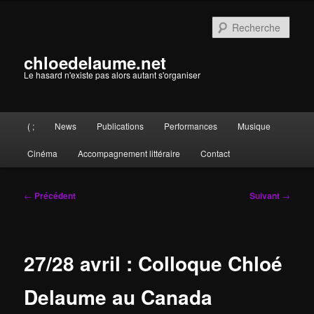
Aller
au
Rech
contenu
principal
chloedelaume.net
Le hasard n'existe pas alors autant s'organiser
Menu
( ;
News
Publications
Performances
Musique
principal
Cinéma
Accompagnement littéraire
Contact
Navigation
←
Précédent
Suivant
→
des
articles
27/28 avril : Colloque Chloé
Delaume au Canada