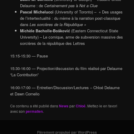
Delaume : de
Certainement pas
à
Not a Clue
Pascal Michelucci
(University of Toronto) – « Des usages
de l’intertextualité : du mème à la narration post-classique
dans
Les sorcières de la République »
Michèle Bacholle-Bošković
(Eastern Connecticut State
University) – Le comique, arme de subversion massive des
sorcières de la république des Lettres
15:15-15:30 — Pause
15:30-16:00 — Projection/discussion du film réalisé par Delaume
“La Contribution”
16:00-17:00 — Entretien/Discussion/Lectures – Chloé Delaume
et Dawn Cornelio
Ce contenu a été publié dans
News
par
Chloé
. Mettez-le en favori
avec son
permalien
.
Fièrement propulsé par WordPress