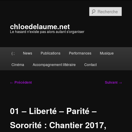
Aller
au
Rech
contenu
principal
chloedelaume.net
Le hasard n'existe pas alors autant s'organiser
Menu
( ;
News
Publications
Performances
Musique
principal
Cinéma
Accompagnement littéraire
Contact
Navigation
←
Précédent
Suivant
→
des
articles
01 – Liberté – Parité –
Sororité : Chantier 2017,