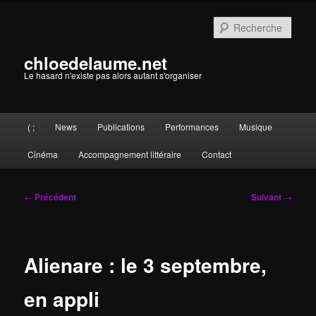
Aller
au
Rech
contenu
principal
chloedelaume.net
Le hasard n'existe pas alors autant s'organiser
Menu
( ;
News
Publications
Performances
Musique
principal
Cinéma
Accompagnement littéraire
Contact
Navigation
←
Précédent
Suivant
→
des
articles
Alienare : le 3 septembre,
en appli