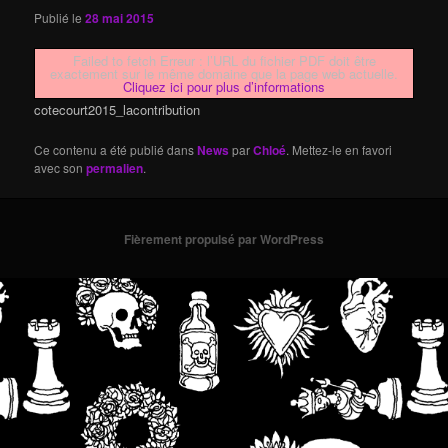
Publié le
28 mai 2015
Failed to fetch Erreur : l’URL du fichier PDF doit être
exactement sur le même domaine que la page web actuelle.
Cliquez ici pour plus d’informations
cotecourt2015_lacontribution
Ce contenu a été publié dans
News
par
Chloé
. Mettez-le en favori
avec son
permalien
.
Fièrement propulsé par WordPress