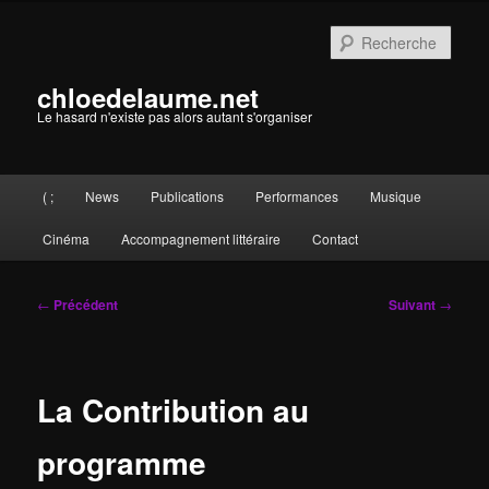
Aller
au
Rech
contenu
principal
chloedelaume.net
Le hasard n'existe pas alors autant s'organiser
Menu
( ;
News
Publications
Performances
Musique
principal
Cinéma
Accompagnement littéraire
Contact
Navigation
←
Précédent
Suivant
→
des
articles
La Contribution au
programme