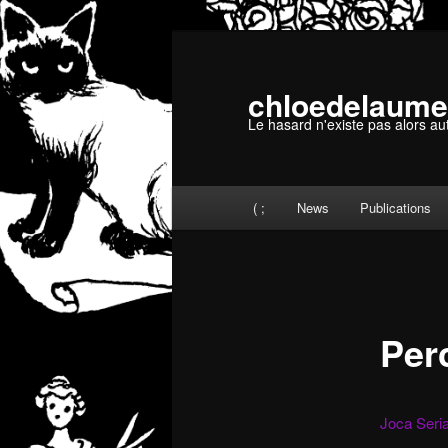
Aller
au
contenu
chloedelaume
principal
Le hasard n'existe pas alors au
Menu
( ;
News
Publications
principal
Per
Joca Seri