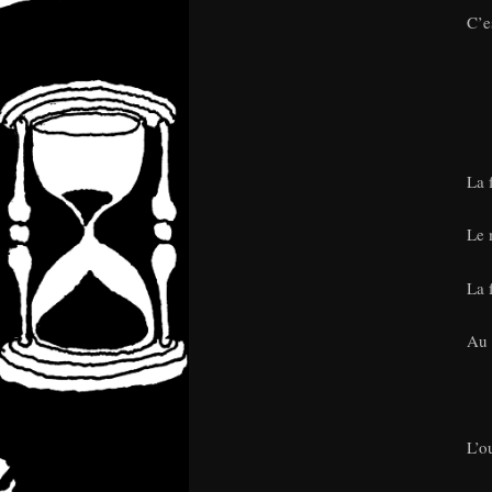
C’e
La 
Le 
La 
Au 
L’o