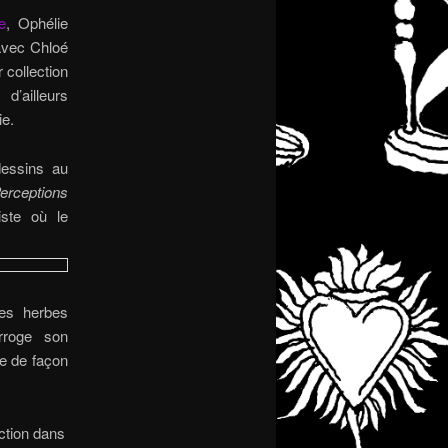
e
, Ophélie
avec Chloé
 collection
d’ailleurs
ie.
dessins au
erceptions
iste où le
les herbes
rroge son
ne de façon
action dans