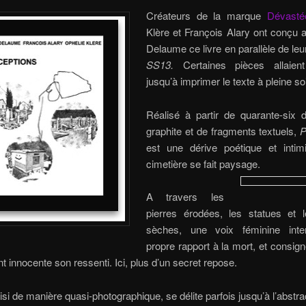
Créateurs de la marque
Dévasté
Klère et François Alary ont conçu 
Delaume ce livre en parallèle de leur
SS13.
Certaines pièces allaient 
jusqu’à imprimer le texte à pleine so
Réalisé à partir de quarante-six 
graphite et de fragments textuels,
P
est une dérive poétique et intim
cimetière se fait paysage.
A travers les
pierres érodées, les statues et 
sèches, une voix féminine inte
propre rapport à la mort, et consig
 innocente son ressenti. Ici, plus d’un secret repose.
aisi de manière quasi-photographique, se délite parfois jusqu’à l’abstr