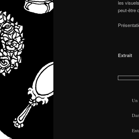
les visuels
peut-être 
Présentat
Extrait
Un 
Dan
Ent