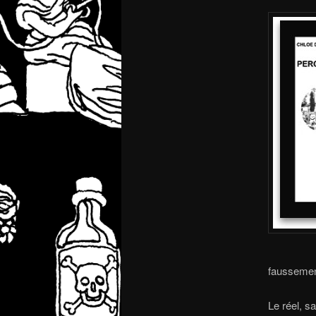
faussement
Le réel, s