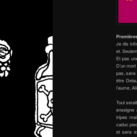
Première
Je dis inf
et. Seulem
Et pas une
D’un mort 
pas, sans 
être Delau
l’aume, Al
Tout serai
enseigne 
tripes mai
caduc pied
et sans e