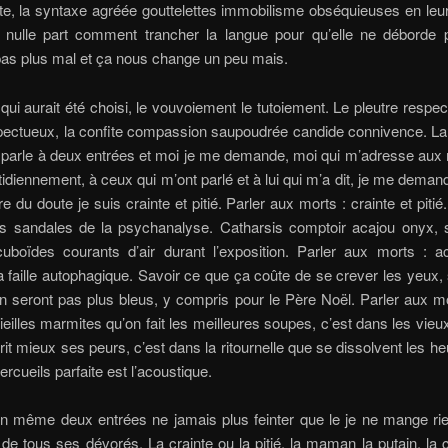
ite, la syntaxe agréée gouttelettes immobilisme obséquieuses en leur
it nulle part comment trancher la langue pour qu’elle ne déborde p
pas plus mal et ça nous change un peu mais.
qui aurait été choisi, le vouvoiement le tutoiement. Le pleutre respec
pectueux, la confite compassion saupoudrée candide connivence. La
on parle à deux entrées et moi je me demande, moi qui m’adresse aux
idiennement, à ceux qui m’ont parlé et à lui qui m’a dit, je me demande
tre du doute je suis crainte et pitié. Parler aux morts : crainte et piti
 sandales de la psychanalyse. Catharsis comptoir acajou onyx, 
cuboïdes courants d’air durant l’exposition. Parler aux morts : a
a faille autophagique. Savoir ce que ça coûte de se crever les yeux,
’en seront pas plus bleus, y compris pour le Père Noël. Parler aux mo
ieilles marmites qu’on fait les meilleures soupes, c’est dans les vieu
rit mieux ses peurs, c’est dans la ritournelle que se dissolvent les he
ercueils parfaite est l’acoustique.
n même deux entrées ne jamais plus feinter que le je ne mange rien
de tous ses dévorés. La crainte ou la pitié, la maman la putain, la