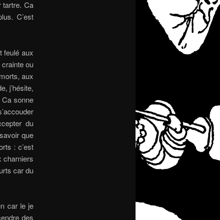
 tartre. Ca
lus. C’est
t feulé aux
 crainte ou
 morts, aux
, j’hésite,
é. Ca sonne
s’accouder
ccepter du
 savoir que
rts : c’est
x charniers
urts car du
 car le je
 cendre des