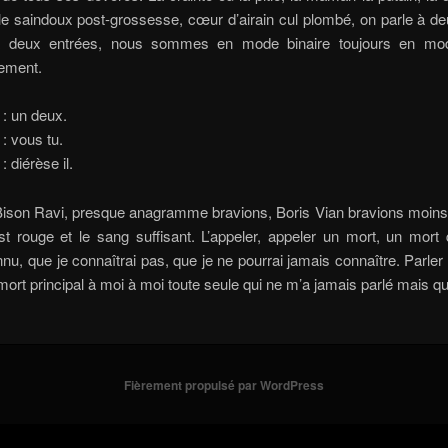
e saindoux post-grossesse, cœur d’airain cul plombé, on parle à d
à deux entrées, nous sommes en mode binaire toujours en mod
lement.
 : un deux.
 : vous tu.
: diérèse il.
Bison Ravi, presque anagramme bravions, Boris Vian bravions moins
st rouge et le sang suffisant. L’appeler, appeler un mort, un mort 
nu, que je connaîtrai pas, que je ne pourrai jamais connaître. Parler
mort principal à moi à moi toute seule qui ne m’a jamais parlé mais qu
Fièrement propulsé par WordPress