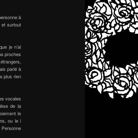
 personne à
 et surtout
ue je n’ai
ous proches
 étrangers,
ais parlé à
s plus rien
des vocales
dièse de la
soiement le
s, ou le i
. Personne