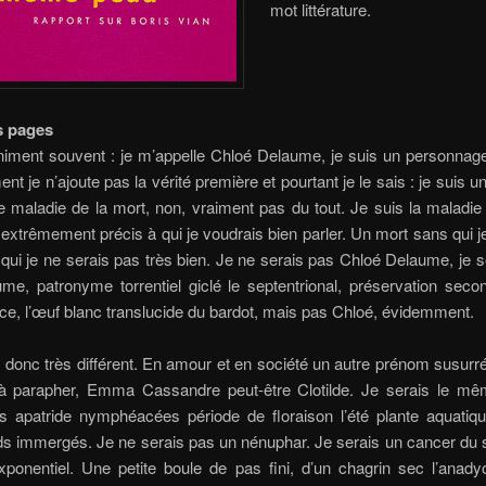
mot littérature.
s pages
iniment souvent : je m’appelle Chloé Delaume, je suis un personnage
ent je n’ajoute pas la vérité première et pourtant je le sais : je suis u
 maladie de la mort, non, vraiment pas du tout. Je suis la maladie
extrêmement précis à qui je voudrais bien parler. Un mort sans qui j
qui je ne serais pas très bien. Je ne serais pas Chloé Delaume, je s
me, patronyme torrentiel giclé le septentrional, préservation seco
ice, l’œuf blanc translucide du bardot, mais pas Chloé, évidemment.
t donc très différent. En amour et en société un autre prénom susurr
à parapher, Emma Cassandre peut-être Clotilde. Je serais le m
s apatride nymphéacées période de floraison l’été plante aquatiqu
s immergés. Je ne serais pas un nénuphar. Je serais un cancer du s
xponentiel. Une petite boule de pas fini, d’un chagrin sec l’anad