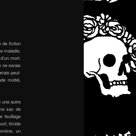
 de fiction
ne maladie.
 d’un mort.
e ne serais
erais peut-
nde moitié,
é une autre
ême sac de
e feuillage
ort, timide
yomène, un