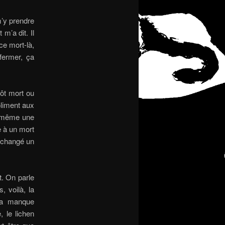
’y prendre
m’a dit. Il
ce mort-là,
fermer, ça
tôt mort ou
oliment aux
de même une
e à un mort
t changé un
t. On parle
, voilà, la
 ça manque
, le lichen