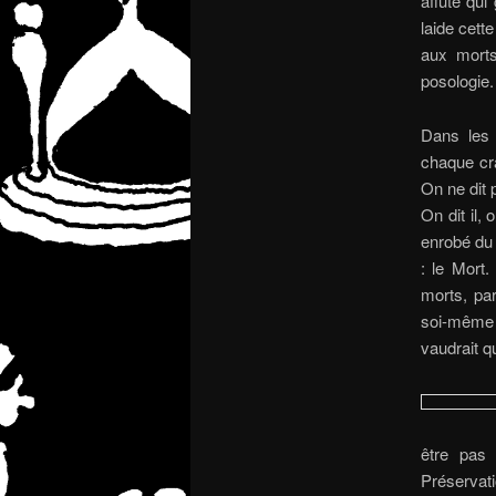
affûté qui
laide cett
aux morts
posologie.
Dans les
chaque cr
On ne dit 
On dit il,
enrobé du
: le Mort
morts, par
soi-même e
vaudrait q
être pas 
Préservati