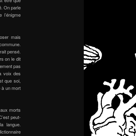
ut être que
é. On parle
e l’énigme
oser mais
e commune.
rait pensé.
s on le dit
nement pas
a voix des
st que soi,
e à un mort
 aux morts
C’est peut-
la langue.
ictionnaire