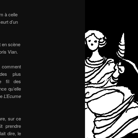
m à celle
eurt d’un
et en scène
oris Vian.
r comment
des plus
le fil des
nce qu’elle
de
L’Ecume
ure, sur ce
it prendre
it dire, le