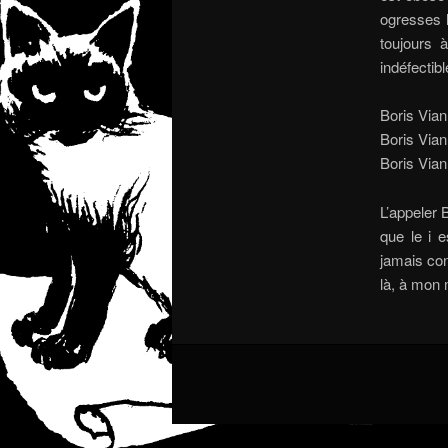
ogresses l
toujours 
indéfectib
Boris Vian
Boris Vian
Boris Vian 
L’appeler 
que le i e
jamais con
là, à mon 