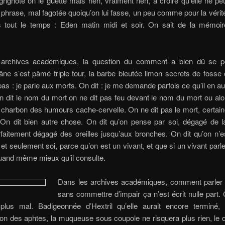
 grignote on le guette mais rien, vraiment rien, à croire qu’elle ne pe
e phrase, mal fagotée quoiqu’on lui fasse, un peu comme pour la vérit
 tout le temps : Eden matin midi et soir. On sait de la mémoir
 archives académiques, la question du comment a bien dû se p
âne s’est pâmé triple tour, la barbe bleutée limon secrets de foss
pas : je parle aux morts. On dit : je me demande parfois ce qu’il en au
 on dit le nom du mort on ne dit pas feu devant le nom du mort ou alor
 charbon des humours cache-cervelle. On ne dit pas le mort, certai
. On dit bien autre chose. On dit qu’on pense par soi, dégagé de l
faitement dégagé des oreilles jusqu’aux bronches. On dit qu’on n’e
t seulement soi, parce qu’on est un vivant, et que si un vivant parl
uand même mieux qu’il consulte.
Dans les archives académiques, comment parler
sans commettre d’impair ça n’est écrit nulle part. 
plus mal. Badigeonnée d’Hextril qu’elle aurait encore terminé, 
on des aphtes, la muqueuse sous coupole ne risquera plus rien, le d