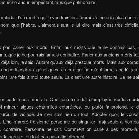
ns écho aucun empestant musique pulmonaire.
 maladie d’un mort à qui je voudrais dire merci. Je ne dois plus rien à
énom que j’habite. J’aimerais tant le lui dire mais c’est très difficile
.
s pas parler aux morts. Enfin, aux morts que je ne connais pas, q
nu, que je ne pourrais jamais connaître. Parler aux anciens morts t
déjà loin, je sais. Autant qu’aux déjà presque morts. Mais aux corps
-buco filandreux génétiques, à ceux qui ne m’ont jamais parlé, jam
ins une fois à moi toute seule. Là c’est une autre histoire. Je ne sai
 parle à ces morts-là. Quel ton on se doit d’employer. Sur les cor
 mineur aigues charmilles entortillées, ou plutôt fa profond, le 
ourbu de violacé. Je n’en sais rien du tout. Adopter quoi, le vous
t. Lino marbré troisième personne du singulier majuscule à pompon
u contraire. Personne ne sait. Comment on parle à ces morts-là
r la serrure, en tout cas pas officiellement.