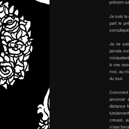
prénom sa
Je suis la
part le pr
compliqué
Je ne sai
jamais con
minaudant 
à ces osso
moi, au mo
du tout.
Comment on
amorcer si
distance f
tutoiemen
creusé, a
n’ose force