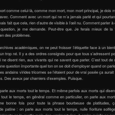
mort comme celui-là, comme mon mort, mon mort principal, je dois m
ec. Comment avec un mort qui ne m’a jamais parlé et qui pourtant 
ais fait que cela, rien d’autre de visible à l’œil nu. Comment parler à 
 question, je me demande. Peut-être que. Je ferais mieux de la 
bien des problèmes.
rchives académiques, on ne peut froisser l’étiquette face à un bien
’un trop né. Il y a des ordres consignés pour que tous s’adressent p
i ne disent rien, aux vivants qui ne savent que parler. C’est tout 
une question importante quel ton on se doit d’employer quand on parl
i les andains virides tricornes se l’étaient pour de vrai posée ça aurai
cs. Des aveux par charniers d’exemples. Puisque.
 parle aux morts tout le temps. Et même parfois aux morts qui disen
tout le temps, en général comme en particulier, on parle aux morts
ne bonne fois pour toute la phrase bourbeuse de platitudes,
de patine : on parle aux morts tout le temps, nulle fioriture solfège