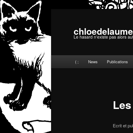
Aller
au
contenu
chloedelaume
principal
Le hasard n'existe pas alors au
Menu
( ;
News
Publications
principal
Les
Ecrit et p