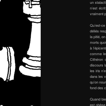
un stalact
n’est écr
vraiment 
Qu’est-ce 
déliés res
la pitié, 
morts quot
à l’épicen
comme les
Cithéron 
discours l
les iris n
dans les v
qu’on nour
fond des c
Quand bie
est obèse 