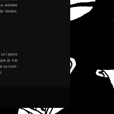
eux entrées
e binaire,
 un i parce
que je n’ai
 à ce mort-
i.