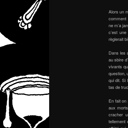
Alors un 
comment av
ne m’a jam
c’est une
règlerait 
Dans les a
au sbire d
vivants qu
question, 
qui dit. S
tas de tru
En fait on
aux morts 
cracher u
tellement 